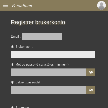

Fotoalbum
Registrer brukerkonto
Email :
Brukernavn :
Mot de passe (6 caractères minimum) :

Bekreft passordet

Etternavn :