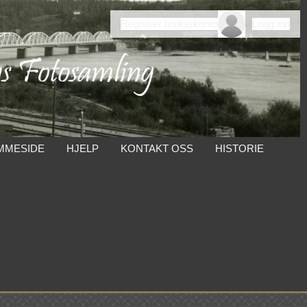
Registrer brukerkonto
Logg inn
MMESIDE
HJELP
KONTAKT OSS
HISTORIE