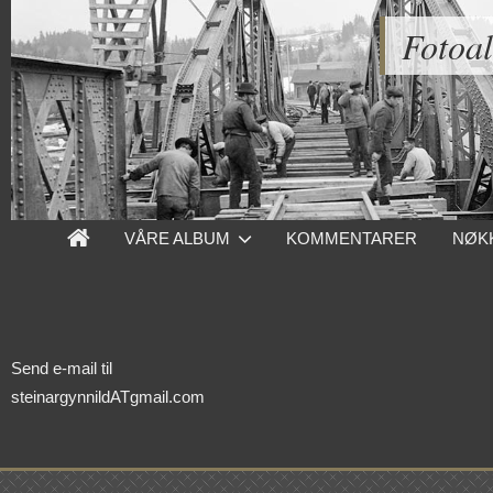
Fotoa
VÅRE ALBUM
KOMMENTARER
NØK
Send e-mail til
steinargynnildATgmail.com