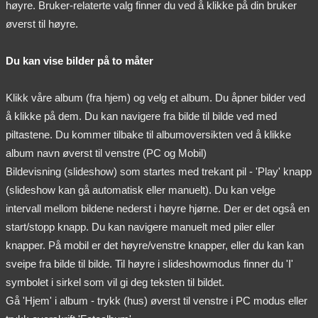
høyre. Bruker-relaterte valg finner du ved å klikke på din bruker
øverst til høyre.
Du kan vise bilder på to måter
Klikk våre album (fra hjem) og velg et album. Du åpner bilder ved
å klikke på dem. Du kan navigere fra bilde til bilde ved med
piltastene. Du kommer tilbake til albumoversikten ved å klikke
album navn øverst til venstre (PC og Mobil)
Bildevisning (slideshow) som startes med trekant pil - 'Play' knapp
(slideshow kan gå automatisk eller manuelt). Du kan velge
intervall mellom bildene nederst i høyre hjørne. Der er det også en
start/stopp knapp. Du kan navigere manuelt med piler eller
knapper. På mobil er det høyre/venstre knapper, eller du kan kan
sveipe fra bilde til bilde. Til høyre i slideshowmodus finner du 'I'
symbolet i sirkel som vil gi deg teksten til bildet.
Gå 'Hjem' i album - trykk (hus) øverst til venstre i PC modus eller