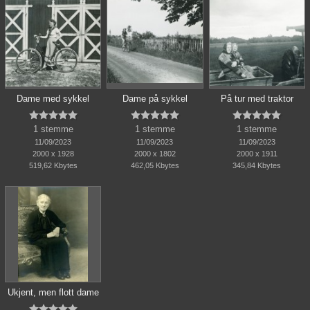
Dame med sykkel
Dame på sykkel
På tur med traktor















1 stemme
1 stemme
1 stemme
11/09/2023
11/09/2023
11/09/2023
2000 x 1928
2000 x 1802
2000 x 1911
519,62 Kbytes
462,05 Kbytes
345,84 Kbytes
Ukjent, men flott dame




