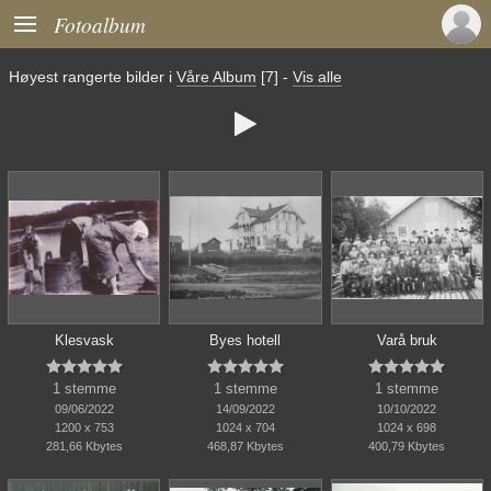

Fotoalbum
Høyest rangerte bilder i
Våre Album
[7]
-
Vis alle

Klesvask
Byes hotell
Varå bruk















1 stemme
1 stemme
1 stemme
09/06/2022
14/09/2022
10/10/2022
1200 x 753
1024 x 704
1024 x 698
281,66 Kbytes
468,87 Kbytes
400,79 Kbytes