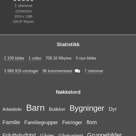
1 stemme
22/04/2024
1024 x 1388
199,97 Kbytes
Statistikk
2 109 bilder
1 video
708,16 Mbytes
0 nye bilder

3 999 919 visninger
96 kommerntarer
7 stemmer
Nøkkelord
Barn
Bygninger
Dyr
Arbeidsliv
Butikker
Familie
flom
Familiegrupper
Feiringer
Gruppebilder
Friluftsliv/fritid
Gårder
Gårdsarbeid